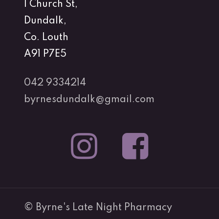
1 Church St,
Dundalk,
Co. Louth
A91 P7E5
042 9334214
byrnesdundalk@gmail.com
© Byrne's Late Night Pharmacy