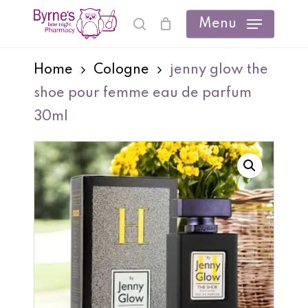
Skip
Menu
search
Cart
Close
to
Cart
main
Home
Cologne
jenny glow the
content
shoe pour femme eau de parfum
30ml