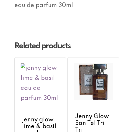
eau de parfum 30ml
Related products
No products in the cart.
Go To Shop
Jenny Glow
jenny glow
San Tel Tri
lime & basil
Tri